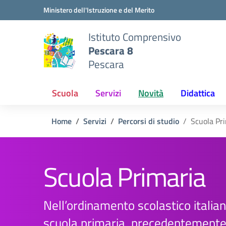
Vai ai contenuti
Vai al menu di navigazione
Vai al footer
Ministero dell'Istruzione e del Merito
Istituto Comprensivo
Pescara 8
Pescara
Scuola
Servizi
Novità
Didattica
Home
Servizi
Percorsi di studio
Scuola Pr
Scuola Primaria
Nell’ordinamento scolastico italian
scuola primaria, precedentement