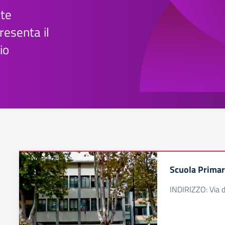
te
esenta il
io
Scuola Primari
INDIRIZZO: Via d