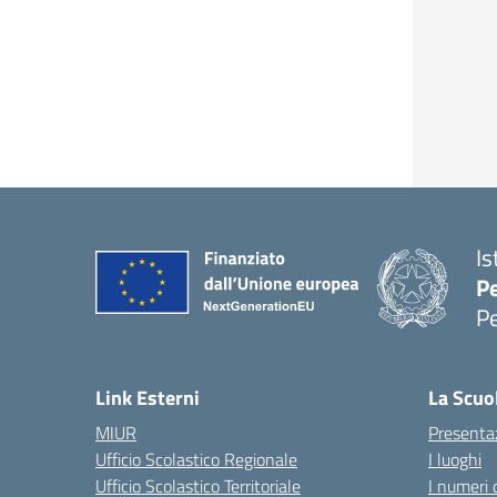
Is
P
P
— 
Link Esterni
La Scuo
MIUR
Presenta
Ufficio Scolastico Regionale
I luoghi
Ufficio Scolastico Territoriale
I numeri 