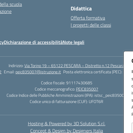
della scuola
Didattica
azione
Offerta formativa
I progetti delle classi
cy
Dichiarazione di accessibilità
Note legali
Indirizzo:
Via Torino 19 – 65122 PESCARA – Distretto n.12 Pescara
2
Email:
peic835007@istruzione.it
Posta elettronica certificata (PEC):
peic8
Codice fiscale: 91117430685
Codice meccanografico:
PEIC835007
Codice Indice delle Pubbliche Amministrazioni (IPA): istsc_peic835007
Codice unico di fatturazione (CUF): UFOT6R
Hosting & Powered by 3D Solution S.r.l.
Concept & Design by Designers Italia