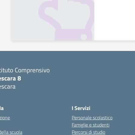
tituto Comprensivo
escara 8
escara
Visita la pagina iniziale della scuola
la
I Servizi
zione
Personale scolastico
Famiglie e studenti
della scuola
Percorsi di studio