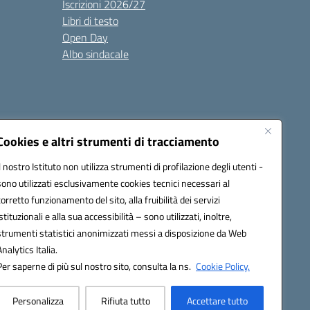
Iscrizioni 2026/27
Libri di testo
Open Day
Albo sindacale
Cookies e altri strumenti di tracciamento
Il nostro Istituto non utilizza strumenti di profilazione degli utenti -
35007@pec.istruzione.it
sono utilizzati esclusivamente cookies tecnici necessari al
corretto funzionamento del sito, alla fruibilità dei servizi
istituzionali e alla sua accessibilità – sono utilizzati, inoltre,
strumenti statistici anonimizzati messi a disposizione da Web
Analytics Italia.
Per saperne di più sul nostro sito, consulta la ns.
Cookie Policy.
Personalizza
Rifiuta tutto
Accettare tutto