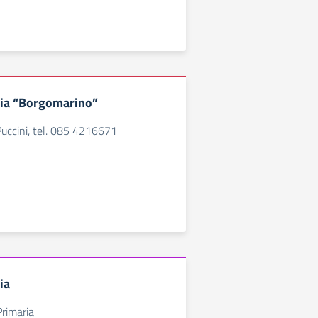
ria “Borgomarino”
uccini, tel. 085 4216671
ia
Primaria