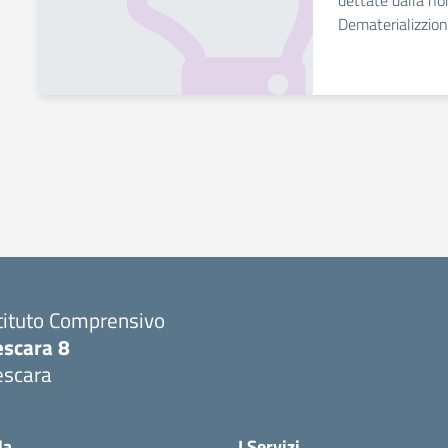
dettate dalla no
Dematerializzio
tituto Comprensivo
escara 8
escara
Visita la pagina iniziale della scuola
la
I Servizi