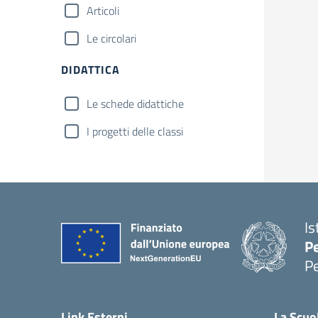
Articoli
Le circolari
DIDATTICA
Le schede didattiche
I progetti delle classi
Is
P
P
— 
Link Esterni
La Scuo