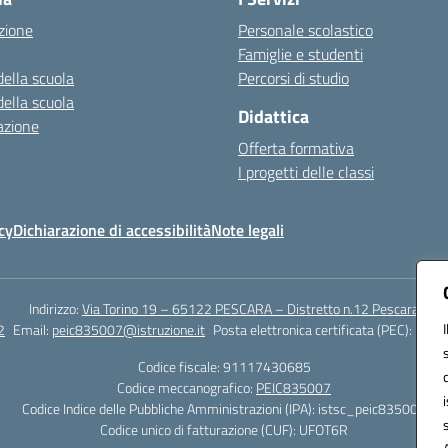
zione
Personale scolastico
Famiglie e studenti
della scuola
Percorsi di studio
della scuola
Didattica
azione
Offerta formativa
I progetti delle classi
cy
Dichiarazione di accessibilità
Note legali
Indirizzo:
Via Torino 19 – 65122 PESCARA – Distretto n.12 Pescara
2
Email:
peic835007@istruzione.it
Posta elettronica certificata (PEC):
peic8
Codice fiscale: 91117430685
Codice meccanografico:
PEIC835007
Codice Indice delle Pubbliche Amministrazioni (IPA): istsc_peic835007
Codice unico di fatturazione (CUF): UFOT6R