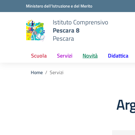
Vai ai contenuti
Vai al menu di navigazione
Vai al footer
Ministero dell'Istruzione e del Merito
Istituto Comprensivo
Pescara 8
Pescara
Scuola
Servizi
Novità
Didattica
Home
Servizi
Arg