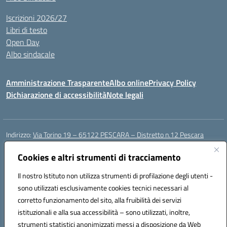
Iscrizioni 2026/27
Libri di testo
Open Day
Albo sindacale
Amministrazione Trasparente
Albo online
Privacy Policy
Dichiarazione di accessibilità
Note legali
Indirizzo:
Via Torino 19 – 65122 PESCARA – Distretto n.12 Pescara
Centralino:
085 4210592
Email:
peic835007@istruzione.it
Posta elettronica certificata (PEC):
Cookies e altri strumenti di tracciamento
peic835007@pec.istruzione.it
Codice fiscale: 91117430685
Il nostro Istituto non utilizza strumenti di profilazione degli utenti -
Codice meccanografico:
PEIC835007
sono utilizzati esclusivamente cookies tecnici necessari al
Codice Indice delle Pubbliche Amministrazioni (IPA): istsc_peic835007
corretto funzionamento del sito, alla fruibilità dei servizi
Codice unico di fatturazione (CUF): UFOT6R
istituzionali e alla sua accessibilità – sono utilizzati, inoltre,
strumenti statistici anonimizzati messi a disposizione da Web