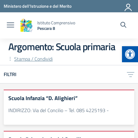
Vai ai contenuti
Vai al menu di navigazione
Vai al footer
Ministero dell'Istruzione e del Merito
Istituto Comprensivo
Pescara 8
Argomento: Scuola primaria
Apr
Stampa / Condividi
FILTRI
Scuola Infanzia “D. Alighieri”
INDIRIZZO: Via del Concilio – Tel. 085 4225193 -