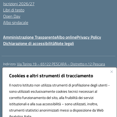
Iscrizioni 2026/27
Libri di testo
Open Day
Albo sindacale
Amministrazione Trasparente
Albo online
Privacy Policy
Dichiarazione di accessibilità
Note legali
Indirizzo:
Via Torino 19 – 65122 PESCARA – Distretto n.12 Pescara
Centralino:
085 4210592
Email:
peic835007@istruzione.it
Posta elettronica certificata (PEC):
Cookies e altri strumenti di tracciamento
peic835007@pec.istruzione.it
Codice fiscale: 91117430685
Il nostro Istituto non utilizza strumenti di profilazione degli utenti -
Codice meccanografico:
PEIC835007
sono utilizzati esclusivamente cookies tecnici necessari al
Codice Indice delle Pubbliche Amministrazioni (IPA): istsc_peic835007
corretto funzionamento del sito, alla fruibilità dei servizi
Codice unico di fatturazione (CUF): UFOT6R
istituzionali e alla sua accessibilità – sono utilizzati, inoltre,
strumenti statistici anonimizzati messi a disposizione da Web
Analytics Italia.