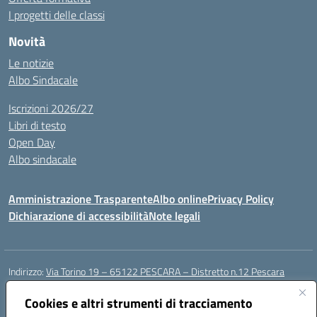
I progetti delle classi
Novità
Le notizie
Albo Sindacale
Iscrizioni 2026/27
Libri di testo
Open Day
Albo sindacale
Amministrazione Trasparente
Albo online
Privacy Policy
Dichiarazione di accessibilità
Note legali
Indirizzo:
Via Torino 19 – 65122 PESCARA – Distretto n.12 Pescara
Centralino:
085 4210592
Email:
peic835007@istruzione.it
Posta elettronica certificata (PEC):
Cookies e altri strumenti di tracciamento
peic835007@pec.istruzione.it