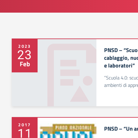
2023
PNSD – “Scuol
23
cablaggio, nu
Feb
e laboratori”
“Scuola 4.0: scuo
ambienti di appr
2017
PNSD – “Un ar
11