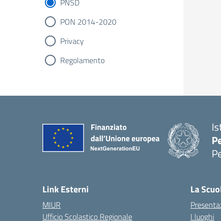
PNSD
PON 2014-2020
Privacy
Regolamento
Is
P
P
— 
Link Esterni
La Scuo
MIUR
Presenta
Ufficio Scolastico Regionale
I luoghi