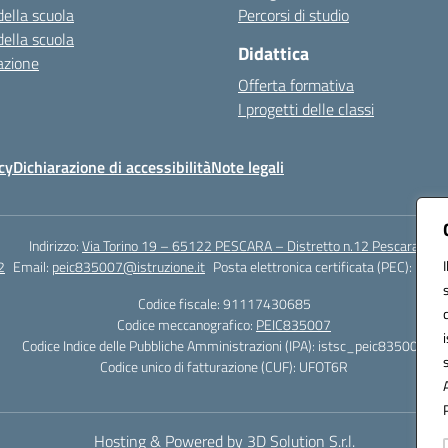
della scuola
Percorsi di studio
della scuola
Didattica
azione
Offerta formativa
I progetti delle classi
cy
Dichiarazione di accessibilità
Note legali
Indirizzo:
Via Torino 19 – 65122 PESCARA – Distretto n.12 Pescara
2
Email:
peic835007@istruzione.it
Posta elettronica certificata (PEC):
peic8
Codice fiscale: 91117430685
Codice meccanografico:
PEIC835007
Codice Indice delle Pubbliche Amministrazioni (IPA): istsc_peic835007
Codice unico di fatturazione (CUF): UFOT6R
Hosting & Powered by 3D Solution S.r.l.