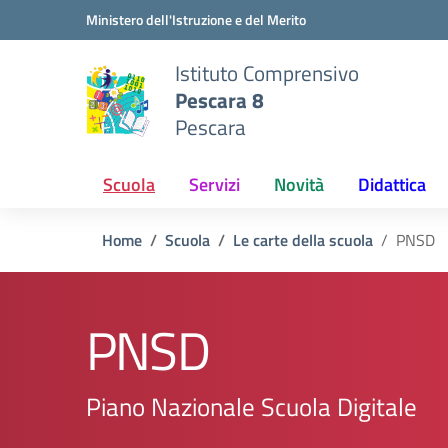
Vai ai contenuti
Vai al menu di navigazione
Vai al footer
Ministero dell'Istruzione e del Merito
Istituto Comprensivo
Pescara 8
Pescara
Scuola
Servizi
Novità
Didattica
Home
Scuola
Le carte della scuola
PNSD
PNSD
Piano Nazionale Scuola Digitale