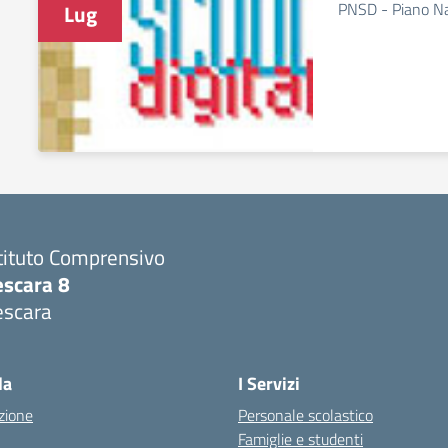
PNSD - Piano Na
Lug
tituto Comprensivo
escara 8
escara
Visita la pagina iniziale della scuola
la
I Servizi
zione
Personale scolastico
Famiglie e studenti