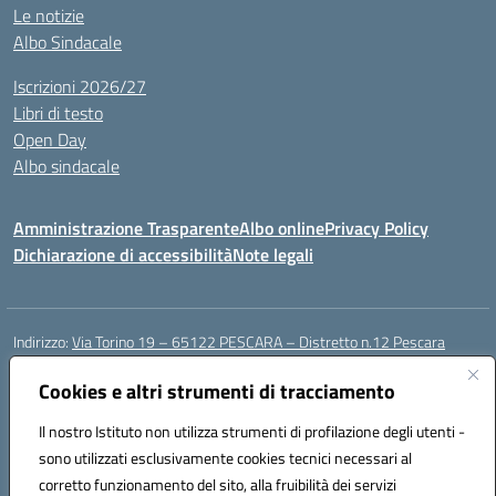
Le notizie
Albo Sindacale
Iscrizioni 2026/27
Libri di testo
Open Day
Albo sindacale
Amministrazione Trasparente
Albo online
Privacy Policy
Dichiarazione di accessibilità
Note legali
Indirizzo:
Via Torino 19 – 65122 PESCARA – Distretto n.12 Pescara
Centralino:
085 4210592
Email:
peic835007@istruzione.it
Posta elettronica certificata (PEC):
Cookies e altri strumenti di tracciamento
peic835007@pec.istruzione.it
Codice fiscale: 91117430685
Il nostro Istituto non utilizza strumenti di profilazione degli utenti -
Codice meccanografico:
PEIC835007
sono utilizzati esclusivamente cookies tecnici necessari al
Codice Indice delle Pubbliche Amministrazioni (IPA): istsc_peic835007
corretto funzionamento del sito, alla fruibilità dei servizi