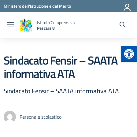
Vai ai contenuti
Vai al menu di navigazione
Vai al footer
Ministero dell'Istruzione e del Merito
Istituto Comprensivo
Pescara 8
Apr
Sindacato Fensir – SAATA
informativa ATA
Sindacato Fensir – SAATA informativa ATA
Personale scolastico