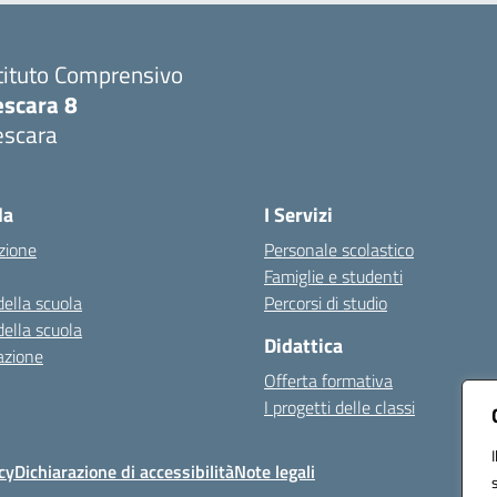
tituto Comprensivo
escara 8
escara
Visita la pagina iniziale della scuola
la
I Servizi
zione
Personale scolastico
Famiglie e studenti
della scuola
Percorsi di studio
della scuola
Didattica
azione
Offerta formativa
I progetti delle classi
cy
Dichiarazione di accessibilità
Note legali