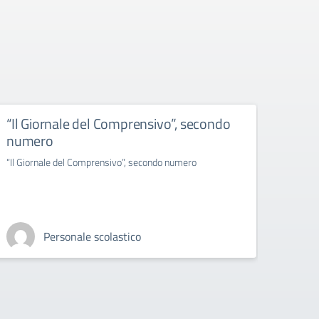
“Il Giornale del Comprensivo”, secondo
I let
numero
I letto
“Il Giornale del Comprensivo”, secondo numero
Personale scolastico