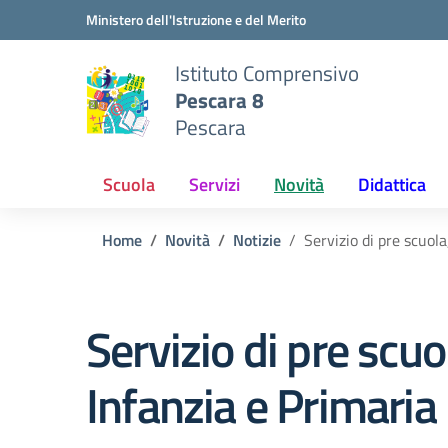
Vai ai contenuti
Vai al menu di navigazione
Vai al footer
Ministero dell'Istruzione e del Merito
Istituto Comprensivo
Pescara 8
Pescara
Scuola
Servizi
Novità
Didattica
Home
Novità
Notizie
Servizio di pre scuol
Servizio di pre scu
Infanzia e Primaria