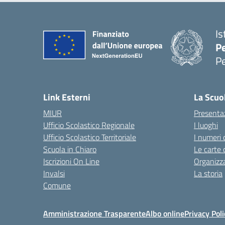
Is
P
P
— 
Link Esterni
La Scuo
MIUR
Presenta
Ufficio Scolastico Regionale
I luoghi
Ufficio Scolastico Territoriale
I numeri 
Scuola in Chiaro
Le carte 
Iscrizioni On Line
Organizz
Invalsi
La storia
Comune
Amministrazione Trasparente
Albo online
Privacy Poli