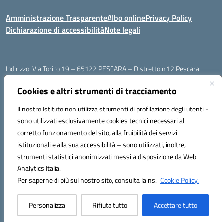
Amministrazione Trasparente
Albo online
Privacy Policy
Dichiarazione di accessibilità
Note legali
Indirizzo:
Via Torino 19 – 65122 PESCARA – Distretto n.12 Pescara
Centralino:
085 4210592
Email:
peic835007@istruzione.it
Posta elettronica certificata (PEC):
Cookies e altri strumenti di tracciamento
peic835007@pec.istruzione.it
Codice fiscale: 91117430685
Il nostro Istituto non utilizza strumenti di profilazione degli utenti -
Codice meccanografico:
PEIC835007
sono utilizzati esclusivamente cookies tecnici necessari al
Codice Indice delle Pubbliche Amministrazioni (IPA): istsc_peic835007
corretto funzionamento del sito, alla fruibilità dei servizi
Codice unico di fatturazione (CUF): UFOT6R
istituzionali e alla sua accessibilità – sono utilizzati, inoltre,
strumenti statistici anonimizzati messi a disposizione da Web
Analytics Italia.
Hosting & Powered by 3D Solution S.r.l.
Per saperne di più sul nostro sito, consulta la ns.
Cookie Policy.
Concept & Design by Designers Italia
Personalizza
Rifiuta tutto
Accettare tutto