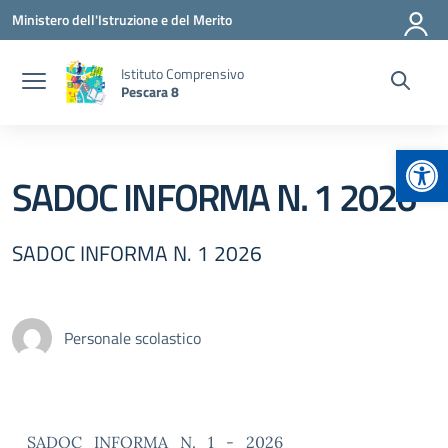
Vai ai contenuti
Vai al menu di navigazione
Vai al footer
Ministero dell'Istruzione e del Merito
Istituto Comprensivo
Pescara 8
Apr
SADOC INFORMA N. 1 2026
SADOC INFORMA N. 1 2026
Personale scolastico
SADOC_INFORMA_N._1_-_2026