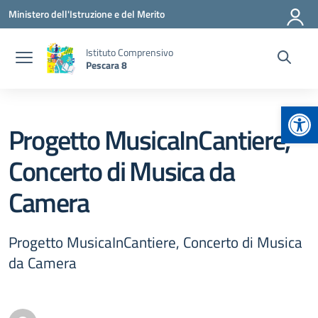
Vai ai contenuti
Vai al menu di navigazione
Vai al footer
Ministero dell'Istruzione e del Merito
Istituto Comprensivo
Pescara 8
Apr
Progetto MusicaInCantiere,
Concerto di Musica da
Camera
Progetto MusicaInCantiere, Concerto di Musica
da Camera