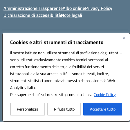
Amministrazione Trasparente
Albo online
Privacy Policy
Dichiarazione di accessibilità
Note legali
Indirizzo:
Via Torino 19 – 65122 PESCARA – Distretto n.12 Pescara
Cookies e altri strumenti di tracciamento
Centralino:
085 4210592
Email:
peic835007@istruzione.it
Posta elettronica certificata (PEC):
peic835007@pec.istruzione.it
Il nostro Istituto non utilizza strumenti di profilazione degli utenti -
sono utilizzati esclusivamente cookies tecnici necessari al
Codice fiscale: 91117430685
corretto funzionamento del sito, alla fruibilità dei servizi
Codice meccanografico:
PEIC835007
Codice Indice delle Pubbliche Amministrazioni (IPA): istsc_peic835007
istituzionali e alla sua accessibilità – sono utilizzati, inoltre,
Codice unico di fatturazione (CUF): UFOT6R
strumenti statistici anonimizzati messi a disposizione da Web
Analytics Italia.
Per saperne di più sul nostro sito, consulta la ns.
Cookie Policy.
Hosting & Powered by 3D Solution S.r.l.
Concept & Design by Designers Italia
Personalizza
Rifiuta tutto
Accettare tutto