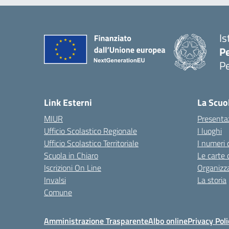
Is
P
P
— 
Link Esterni
La Scuo
MIUR
Presenta
Ufficio Scolastico Regionale
I luoghi
Ufficio Scolastico Territoriale
I numeri 
Scuola in Chiaro
Le carte 
Iscrizioni On Line
Organizz
Invalsi
La storia
Comune
Amministrazione Trasparente
Albo online
Privacy Poli