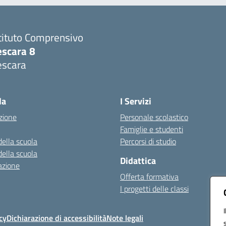
tituto Comprensivo
escara 8
escara
Visita la pagina iniziale della scuola
la
I Servizi
zione
Personale scolastico
Famiglie e studenti
della scuola
Percorsi di studio
della scuola
Didattica
azione
Offerta formativa
I progetti delle classi
cy
Dichiarazione di accessibilità
Note legali