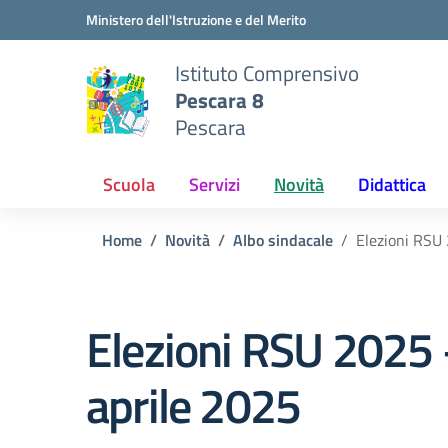
Vai ai contenuti
Vai al menu di navigazione
Vai al footer
Ministero dell'Istruzione e del Merito
Istituto Comprensivo
Pescara 8
Pescara
Scuola
Servizi
Novità
Didattica
Home
Novità
Albo sindacale
Elezioni RSU 
Elezioni RSU 2025 –
aprile 2025