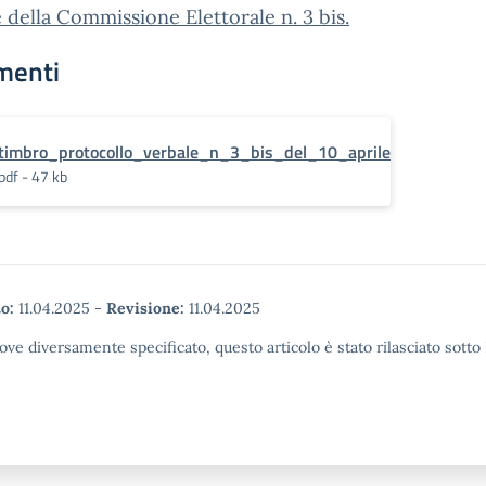
 della Commissione Elettorale n. 3 bis.
menti
timbro_protocollo_verbale_n_3_bis_del_10_aprile
pdf - 47 kb
o:
11.04.2025
-
Revisione:
11.04.2025
ove diversamente specificato, questo articolo è stato rilasciato sott