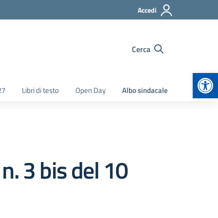
Accedi
Cerca
Apr
27
Libri di testo
Open Day
Albo sindacale
. 3 bis del 10