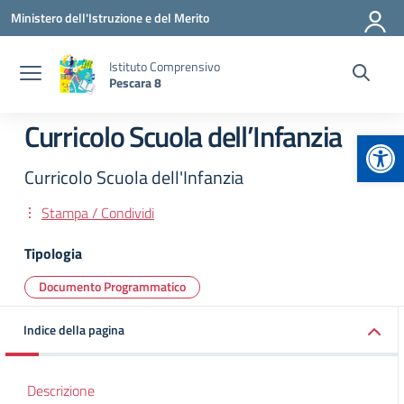
Vai ai contenuti
Vai al menu di navigazione
Vai al footer
Ministero dell'Istruzione e del Merito
Istituto Comprensivo
Pescara 8
Curricolo Scuola dell’Infanzia
Apr
Curricolo Scuola dell'Infanzia
Stampa / Condividi
Tipologia
Documento Programmatico
Indice della pagina
Descrizione