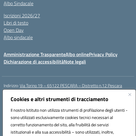
Albo Sindacale
Iscrizioni 2026/27
Libri di testo
Open Day
Albo sindacale
Amministrazione Trasparente
Albo online
Privacy Policy
Dichiarazione di accessibilità
Note legali
Indirizzo:
Via Torino 19 – 65122 PESCARA – Distretto n.12 Pescara
Centralino:
085 4210592
Email:
peic835007@istruzione.it
Posta elettronica certificata (PEC):
Cookies e altri strumenti di tracciamento
peic835007@pec.istruzione.it
Codice fiscale: 91117430685
Il nostro Istituto non utilizza strumenti di profilazione degli utenti -
Codice meccanografico:
PEIC835007
sono utilizzati esclusivamente cookies tecnici necessari al
Codice Indice delle Pubbliche Amministrazioni (IPA): istsc_peic835007
corretto funzionamento del sito, alla fruibilità dei servizi
Codice unico di fatturazione (CUF): UFOT6R
istituzionali e alla sua accessibilità – sono utilizzati, inoltre,