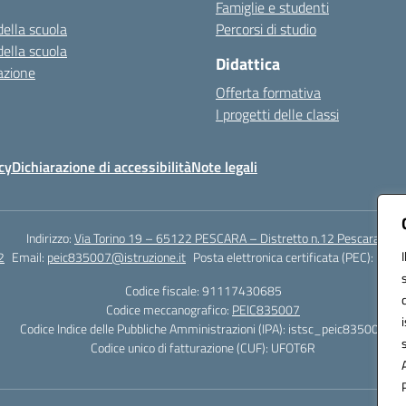
Famiglie e studenti
della scuola
Percorsi di studio
della scuola
Didattica
azione
Offerta formativa
I progetti delle classi
cy
Dichiarazione di accessibilità
Note legali
Indirizzo:
Via Torino 19 – 65122 PESCARA – Distretto n.12 Pescara
2
Email:
peic835007@istruzione.it
Posta elettronica certificata (PEC):
peic8
Codice fiscale: 91117430685
Codice meccanografico:
PEIC835007
Codice Indice delle Pubbliche Amministrazioni (IPA): istsc_peic835007
Codice unico di fatturazione (CUF): UFOT6R