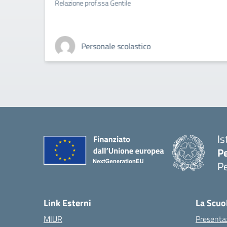
Relazione prof.ssa Gentile
Personale scolastico
Is
P
P
— 
Link Esterni
La Scuo
MIUR
Presenta