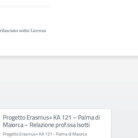
rilasciato sotto Licenza
Progetto Erasmus+ KA 121 – Palma di
Prog
Maiorca – Relazione prof.ssa Isotti
Cop
Progetto Erasmus+ KA 121 - Palma di Maiorca
Tre doc