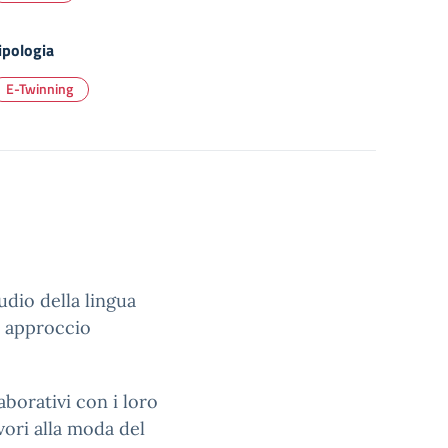
ipologia
E-Twinning
tudio della lingua
un approccio
aborativi con i loro
vori alla moda del