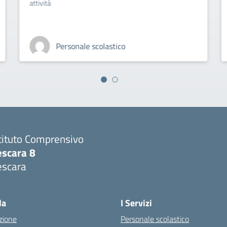
attività
Personale scolastico
tituto Comprensivo
escara 8
escara
Visita la pagina iniziale della scuola
la
I Servizi
zione
Personale scolastico