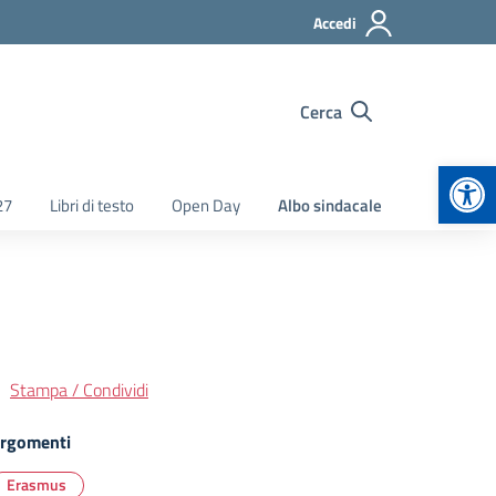
Accedi
Cerca
Apr
27
Libri di testo
Open Day
Albo sindacale
Stampa / Condividi
rgomenti
Erasmus