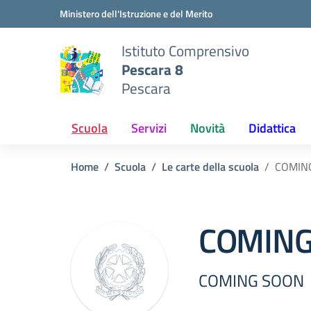
Vai ai contenuti
Vai al menu di navigazione
Vai al footer
Ministero dell'Istruzione e del Merito
Istituto Comprensivo
Pescara 8
Pescara
Scuola
Servizi
Novità
Didattica
Home
Scuola
Le carte della scuola
COMIN
COMING
COMING SOON