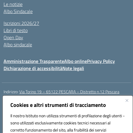
Le notizie
Albo Sindacale
Iscrizioni 2026/27
Libri di testo
Open Day
Albo sindacale
Amministrazione Trasparente
Albo online
Privacy Policy
Dichiarazione di accessibilità
Note legali
Indirizzo:
Via Torino 19 – 65122 PESCARA – Distretto n.12 Pescara
Centralino:
085 4210592
Email:
peic835007@istruzione.it
Posta elettronica certificata (PEC):
Cookies e altri strumenti di tracciamento
peic835007@pec.istruzione.it
Codice fiscale: 91117430685
Il nostro Istituto non utilizza strumenti di profilazione degli utenti -
Codice meccanografico:
PEIC835007
sono utilizzati esclusivamente cookies tecnici necessari al
Codice Indice delle Pubbliche Amministrazioni (IPA): istsc_peic835007
corretto funzionamento del sito, alla fruibilità dei servizi