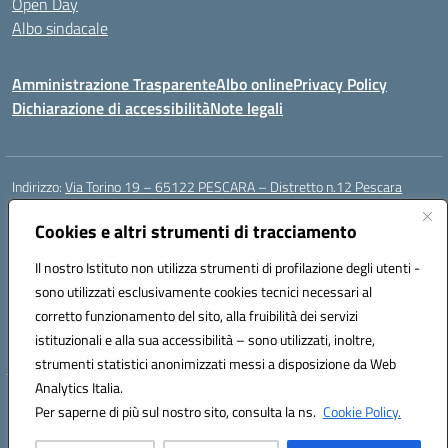
Open Day
Albo sindacale
Amministrazione Trasparente
Albo online
Privacy Policy
Dichiarazione di accessibilità
Note legali
Indirizzo:
Via Torino 19 – 65122 PESCARA – Distretto n.12 Pescara
Centralino:
085 4210592
Email:
peic835007@istruzione.it
Posta elettronica certificata (PEC):
Cookies e altri strumenti di tracciamento
peic835007@pec.istruzione.it
Codice fiscale: 91117430685
Il nostro Istituto non utilizza strumenti di profilazione degli utenti -
Codice meccanografico:
PEIC835007
sono utilizzati esclusivamente cookies tecnici necessari al
Codice Indice delle Pubbliche Amministrazioni (IPA): istsc_peic835007
corretto funzionamento del sito, alla fruibilità dei servizi
Codice unico di fatturazione (CUF): UFOT6R
istituzionali e alla sua accessibilità – sono utilizzati, inoltre,
strumenti statistici anonimizzati messi a disposizione da Web
Analytics Italia.
Hosting & Powered by 3D Solution S.r.l.
Per saperne di più sul nostro sito, consulta la ns.
Cookie Policy.
Concept & Design by Designers Italia