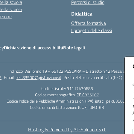
della scuola
Percorsi di studio
della scuola
Didattica
azione
Offerta formativa
I progetti delle classi
cy
Dichiarazione di accessibilità
Note legali
Indirizzo:
Via Torino 19 – 65122 PESCARA – Distretto n.12 Pescara
2
Email:
peic835007@istruzione.it
Posta elettronica certificata (PEC):
peic8
Codice fiscale: 91117430685
Codice meccanografico:
PEIC835007
Codice Indice delle Pubbliche Amministrazioni (IPA): istsc_peic835007
Codice unico di fatturazione (CUF): UFOT6R
Hosting & Powered by 3D Solution S.r.l.