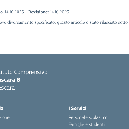
o:
14.10.2025
-
Revisione:
14.10.2025
ove diversamente specificato, questo articolo è stato rilasciato sott
tituto Comprensivo
escara 8
escara
Visita la pagina iniziale della scuola
la
I Servizi
zione
Personale scolastico
Famiglie e studenti