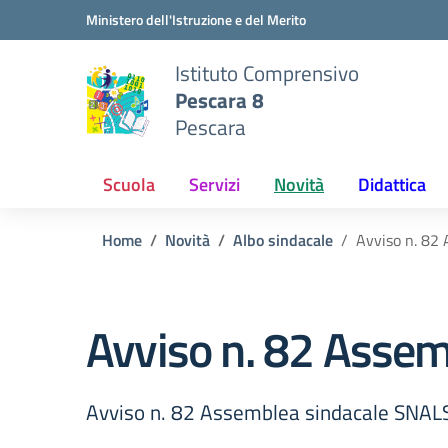
Vai ai contenuti
Vai al menu di navigazione
Vai al footer
Ministero dell'Istruzione e del Merito
Istituto Comprensivo
Pescara 8
Pescara
Scuola
Servizi
Novità
Didattica
Home
Novità
Albo sindacale
Avviso n. 82
Avviso n. 82 Asse
Avviso n. 82 Assemblea sindacale SNAL