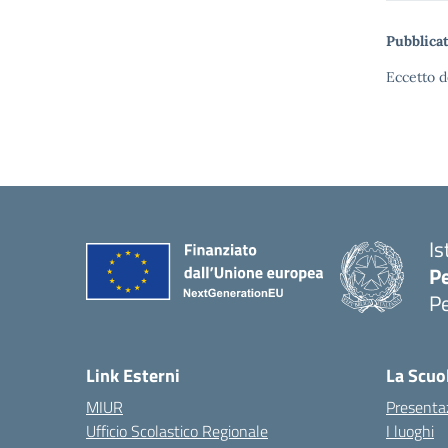
Pubblicat
Eccetto d
Is
P
P
— 
Link Esterni
La Scuo
MIUR
Presenta
Ufficio Scolastico Regionale
I luoghi