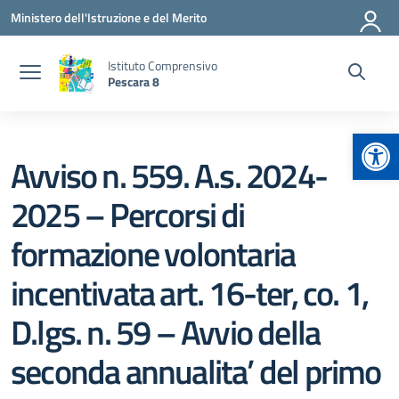
Vai ai contenuti
Vai al menu di navigazione
Vai al footer
Ministero dell'Istruzione e del Merito
Istituto Comprensivo
Pescara 8
Apr
Avviso n. 559. A.s. 2024-
2025 – Percorsi di
formazione volontaria
incentivata art. 16-ter, co. 1,
D.lgs. n. 59 – Avvio della
seconda annualita’ del primo