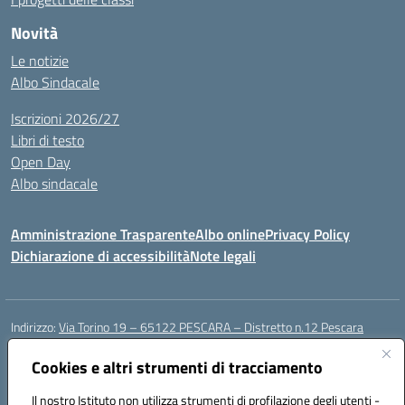
Novità
Le notizie
Albo Sindacale
Iscrizioni 2026/27
Libri di testo
Open Day
Albo sindacale
Amministrazione Trasparente
Albo online
Privacy Policy
Dichiarazione di accessibilità
Note legali
Indirizzo:
Via Torino 19 – 65122 PESCARA – Distretto n.12 Pescara
Centralino:
085 4210592
Email:
peic835007@istruzione.it
Posta elettronica certificata (PEC):
Cookies e altri strumenti di tracciamento
peic835007@pec.istruzione.it
Codice fiscale: 91117430685
Il nostro Istituto non utilizza strumenti di profilazione degli utenti -