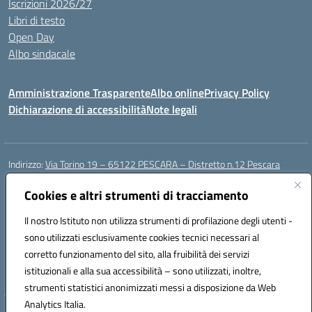
Iscrizioni 2026/27
Libri di testo
Open Day
Albo sindacale
Amministrazione Trasparente
Albo online
Privacy Policy
Dichiarazione di accessibilità
Note legali
Indirizzo:
Via Torino 19 – 65122 PESCARA – Distretto n.12 Pescara
Centralino:
085 4210592
Email:
peic835007@istruzione.it
Posta elettronica certificata (PEC):
Cookies e altri strumenti di tracciamento
peic835007@pec.istruzione.it
Codice fiscale: 91117430685
Il nostro Istituto non utilizza strumenti di profilazione degli utenti -
Codice meccanografico:
PEIC835007
sono utilizzati esclusivamente cookies tecnici necessari al
Codice Indice delle Pubbliche Amministrazioni (IPA): istsc_peic835007
corretto funzionamento del sito, alla fruibilità dei servizi
Codice unico di fatturazione (CUF): UFOT6R
istituzionali e alla sua accessibilità – sono utilizzati, inoltre,
strumenti statistici anonimizzati messi a disposizione da Web
Analytics Italia.