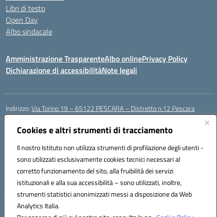
Libri di testo
Open Day
Albo sindacale
Amministrazione Trasparente
Albo online
Privacy Policy
Dichiarazione di accessibilità
Note legali
Indirizzo:
Via Torino 19 – 65122 PESCARA – Distretto n.12 Pescara
Centralino:
085 4210592
Email:
peic835007@istruzione.it
Posta elettronica certificata (PEC):
Cookies e altri strumenti di tracciamento
peic835007@pec.istruzione.it
Codice fiscale: 91117430685
Il nostro Istituto non utilizza strumenti di profilazione degli utenti -
Codice meccanografico:
PEIC835007
sono utilizzati esclusivamente cookies tecnici necessari al
Codice Indice delle Pubbliche Amministrazioni (IPA): istsc_peic835007
corretto funzionamento del sito, alla fruibilità dei servizi
Codice unico di fatturazione (CUF): UFOT6R
istituzionali e alla sua accessibilità – sono utilizzati, inoltre,
strumenti statistici anonimizzati messi a disposizione da Web
Analytics Italia.
Hosting & Powered by 3D Solution S.r.l.