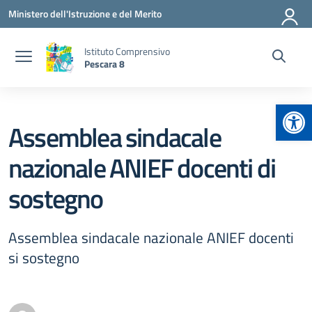
Vai ai contenuti
Vai al menu di navigazione
Vai al footer
Ministero dell'Istruzione e del Merito
Istituto Comprensivo
Pescara 8
Apr
Assemblea sindacale
nazionale ANIEF docenti di
sostegno
Assemblea sindacale nazionale ANIEF docenti
si sostegno