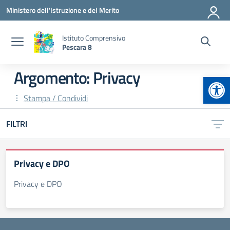
Vai ai contenuti
Vai al menu di navigazione
Vai al footer
Ministero dell'Istruzione e del Merito
Istituto Comprensivo
Pescara 8
Argomento: Privacy
Apr
Stampa / Condividi
FILTRI
Privacy e DPO
Privacy e DPO