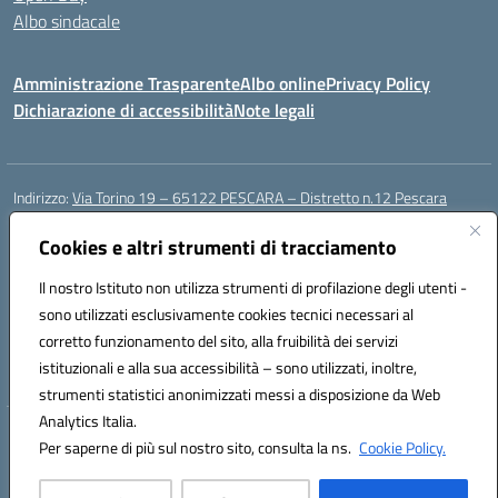
Albo sindacale
Amministrazione Trasparente
Albo online
Privacy Policy
Dichiarazione di accessibilità
Note legali
Indirizzo:
Via Torino 19 – 65122 PESCARA – Distretto n.12 Pescara
Centralino:
085 4210592
Email:
peic835007@istruzione.it
Posta elettronica certificata (PEC):
Cookies e altri strumenti di tracciamento
peic835007@pec.istruzione.it
Codice fiscale: 91117430685
Il nostro Istituto non utilizza strumenti di profilazione degli utenti -
Codice meccanografico:
PEIC835007
sono utilizzati esclusivamente cookies tecnici necessari al
Codice Indice delle Pubbliche Amministrazioni (IPA): istsc_peic835007
corretto funzionamento del sito, alla fruibilità dei servizi
Codice unico di fatturazione (CUF): UFOT6R
istituzionali e alla sua accessibilità – sono utilizzati, inoltre,
strumenti statistici anonimizzati messi a disposizione da Web
Analytics Italia.
Hosting & Powered by 3D Solution S.r.l.
Per saperne di più sul nostro sito, consulta la ns.
Cookie Policy.
Concept & Design by Designers Italia