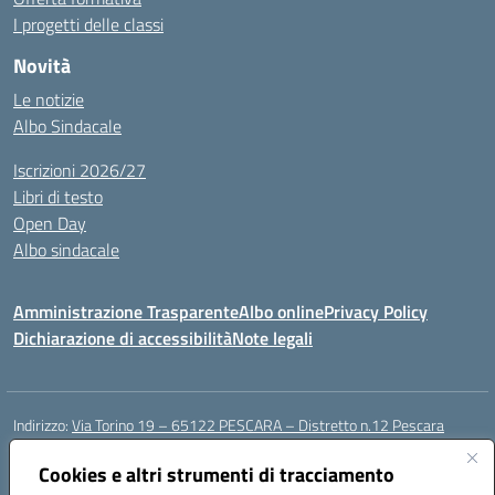
I progetti delle classi
Novità
Le notizie
Albo Sindacale
Iscrizioni 2026/27
Libri di testo
Open Day
Albo sindacale
Amministrazione Trasparente
Albo online
Privacy Policy
Dichiarazione di accessibilità
Note legali
Indirizzo:
Via Torino 19 – 65122 PESCARA – Distretto n.12 Pescara
Centralino:
085 4210592
Email:
peic835007@istruzione.it
Posta elettronica certificata (PEC):
Cookies e altri strumenti di tracciamento
peic835007@pec.istruzione.it