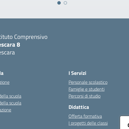
tituto Comprensivo
escara 8
escara
Visita la pagina iniziale della scuola
la
I Servizi
zione
Personale scolastico
Famiglie e studenti
della scuola
Percorsi di studio
della scuola
Didattica
azione
Offerta formativa
I progetti delle classi