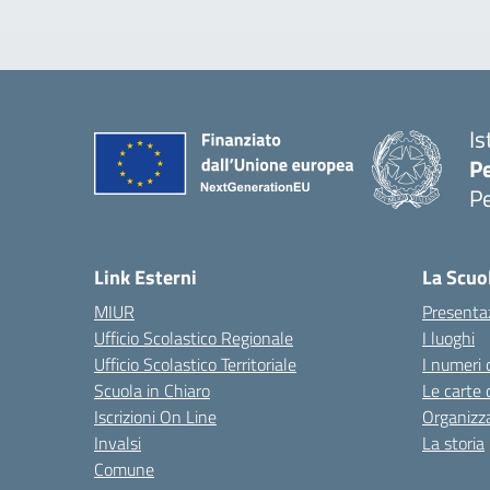
Is
P
P
— 
Link Esterni
La Scuo
MIUR
Presenta
Ufficio Scolastico Regionale
I luoghi
Ufficio Scolastico Territoriale
I numeri 
Scuola in Chiaro
Le carte 
Iscrizioni On Line
Organizz
Invalsi
La storia
Comune