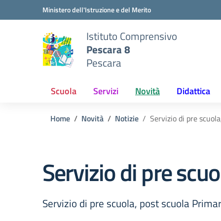
Vai ai contenuti
Vai al menu di navigazione
Vai al footer
Ministero dell'Istruzione e del Merito
Istituto Comprensivo
Pescara 8
Pescara
Scuola
Servizi
Novità
Didattica
Home
Novità
Notizie
Servizio di pre scuol
Servizio di pre scu
Servizio di pre scuola, post scuola Prim