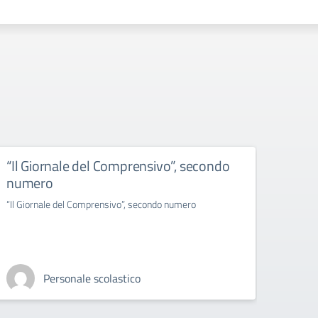
“Il Giornale del Comprensivo”, secondo
I let
numero
I letto
“Il Giornale del Comprensivo”, secondo numero
Personale scolastico