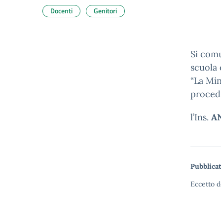
Docenti
Genitori
Si comu
scuola 
“La Min
procedu
l’Ins.
A
Pubblicat
Eccetto d