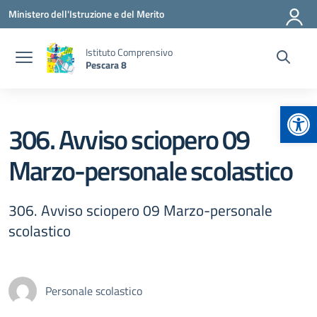
Vai ai contenuti
Vai al menu di navigazione
Vai al footer
Ministero dell'Istruzione e del Merito
Istituto Comprensivo
Pescara 8
Apr
306. Avviso sciopero 09
Marzo-personale scolastico
306. Avviso sciopero 09 Marzo-personale
scolastico
Personale scolastico