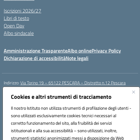
Iscrizioni 2026/27
Libri di testo
Open Day
Albo sindacale
Amministrazione Trasparente
Albo online
Privacy Policy
Dichiarazione di accessibilità
Note legali
Indirizzo:
Via Torino 19 – 65122 PESCARA – Distretto n.12 Pescara
Centralino:
085 4210592
Email:
peic835007@istruzione.it
Posta elettronica certificata (PEC):
Cookies e altri strumenti di tracciamento
peic835007@pec.istruzione.it
Codice fiscale: 91117430685
Il nostro Istituto non utilizza strumenti di profilazione degli utenti -
Codice meccanografico:
PEIC835007
sono utilizzati esclusivamente cookies tecnici necessari al
Codice Indice delle Pubbliche Amministrazioni (IPA): istsc_peic835007
corretto funzionamento del sito, alla fruibilità dei servizi
Codice unico di fatturazione (CUF): UFOT6R
istituzionali e alla sua accessibilità – sono utilizzati, inoltre,
strumenti statistici anonimizzati messi a disposizione da Web