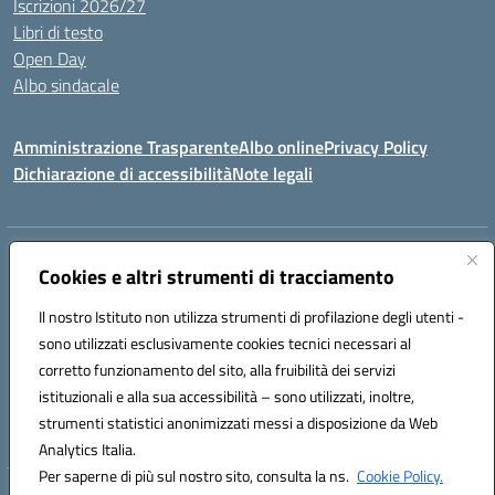
Iscrizioni 2026/27
Libri di testo
Open Day
Albo sindacale
Amministrazione Trasparente
Albo online
Privacy Policy
Dichiarazione di accessibilità
Note legali
Indirizzo:
Via Torino 19 – 65122 PESCARA – Distretto n.12 Pescara
Cookies e altri strumenti di tracciamento
Centralino:
085 4210592
Email:
peic835007@istruzione.it
Posta elettronica certificata (PEC):
peic835007@pec.istruzione.it
Il nostro Istituto non utilizza strumenti di profilazione degli utenti -
sono utilizzati esclusivamente cookies tecnici necessari al
Codice fiscale: 91117430685
corretto funzionamento del sito, alla fruibilità dei servizi
Codice meccanografico:
PEIC835007
Codice Indice delle Pubbliche Amministrazioni (IPA): istsc_peic835007
istituzionali e alla sua accessibilità – sono utilizzati, inoltre,
Codice unico di fatturazione (CUF): UFOT6R
strumenti statistici anonimizzati messi a disposizione da Web
Analytics Italia.
Per saperne di più sul nostro sito, consulta la ns.
Cookie Policy.